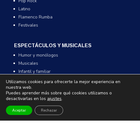
Pop Rock
Latino
Flamenco Rumba
Festivales
ESPECTÁCULOS Y MUSICALES
Humor y monólogos
Musicales
Infantil y familiar
Magia
Utilizamos cookies para ofrecerte la mejor experiencia en
nuestra web.
Puedes aprender más sobre qué cookies utilizamos o
desactivarlas en los
ajustes
.
TEATRO Y DANZA
Teatro
Aceptar
Rechazar
Danza
Comedia
Infantil