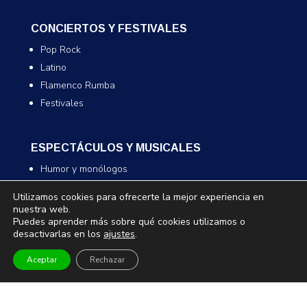
CONCIERTOS Y FESTIVALES
Pop Rock
Latino
Flamenco Rumba
Festivales
ESPECTÁCULOS Y MUSICALES
Humor y monólogos
Musicales
Utilizamos cookies para ofrecerte la mejor experiencia en
Infantil y familiar
nuestra web.
Puedes aprender más sobre qué cookies utilizamos o
Magia
desactivarlas en los
ajustes
.
Aceptar
Rechazar
TEATRO Y DANZA
Teatro
Danza