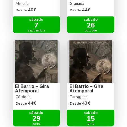
Almería
Granada
40€
44€
Desde
Desde
sábado
sábado
7
26
septiembre
octubre
El Barrio – Gira
El Barrio – Gira
Atemporal
Atemporal
Córdoba
Tarragona
44€
43€
Desde
Desde
sábado
sábado
29
15
junio
junio