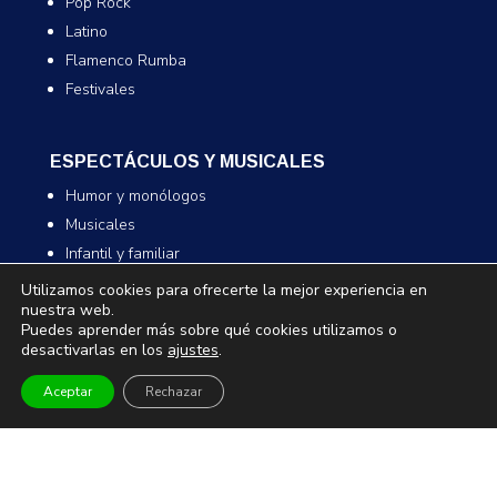
Pop Rock
Latino
Flamenco Rumba
Festivales
ESPECTÁCULOS Y MUSICALES
Humor y monólogos
Musicales
Infantil y familiar
Magia
Utilizamos cookies para ofrecerte la mejor experiencia en
nuestra web.
Puedes aprender más sobre qué cookies utilizamos o
desactivarlas en los
ajustes
.
TEATRO Y DANZA
Teatro
Aceptar
Rechazar
Danza
Comedia
Infantil