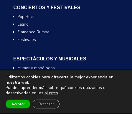
CONCIERTOS Y FESTIVALES
Pop Rock
Latino
Flamenco Rumba
Festivales
ESPECTÁCULOS Y MUSICALES
Humor y monólogos
Musicales
Utilizamos cookies para ofrecerte la mejor experiencia en
nuestra web.
Infantil y familiar
Puedes aprender más sobre qué cookies utilizamos o
Magia
desactivarlas en los
ajustes
.
Aceptar
Rechazar
TEATRO Y DANZA
Teatro
Danza