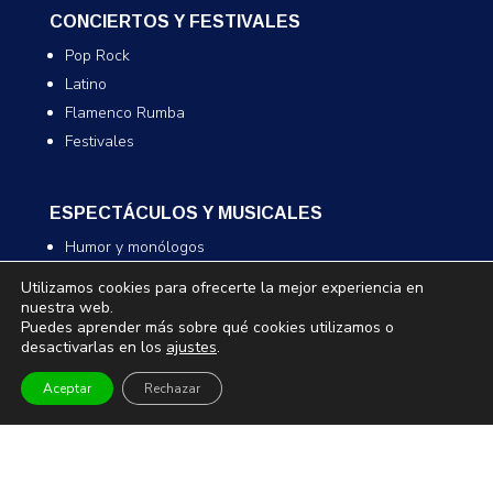
CONCIERTOS Y FESTIVALES
Pop Rock
Latino
Flamenco Rumba
Festivales
ESPECTÁCULOS Y MUSICALES
Humor y monólogos
Musicales
Utilizamos cookies para ofrecerte la mejor experiencia en
Infantil y familiar
nuestra web.
Puedes aprender más sobre qué cookies utilizamos o
Magia
desactivarlas en los
ajustes
.
Aceptar
Rechazar
TEATRO Y DANZA
Teatro
Danza