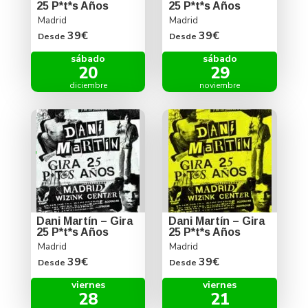
25 P*t*s Años
25 P*t*s Años
Madrid
Madrid
39€
39€
Desde
Desde
sábado
sábado
20
29
diciembre
noviembre
Dani Martín – Gira
Dani Martín – Gira
25 P*t*s Años
25 P*t*s Años
Madrid
Madrid
39€
39€
Desde
Desde
viernes
viernes
28
21