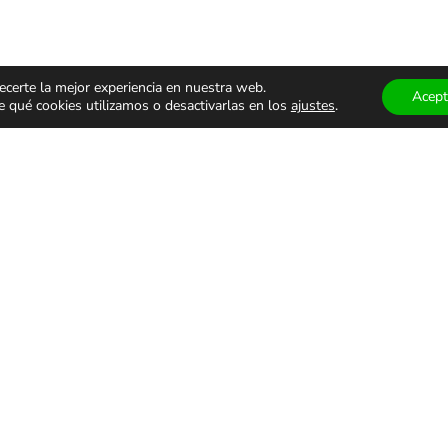
ecerte la mejor experiencia en nuestra web.
Acept
qué cookies utilizamos o desactivarlas en los
ajustes
.
ÁCULOS
TEATRO Y
MUSEOS
ALES
DANZA
VISITAS
GUIADA
monólogos
Teatro
Museos
s
Danza
Visitas g
familiar
Comedia
Infantil
ALES DE USO
PRIVACIDAD Y PROTECCIÓN DE DATOS
AVISO LEGAL