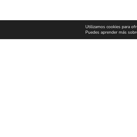
Utilizamos cookies para ofr
Puedes aprender más sobre 
CONCIERTOS Y
ESPECT
FESTIVALES
Y MUSIC
Pop Rock
Humor y 
Latino
Musicale
Flamenco Rumba
Infantil y 
Festivales
Magia
CONDICIONES GENER