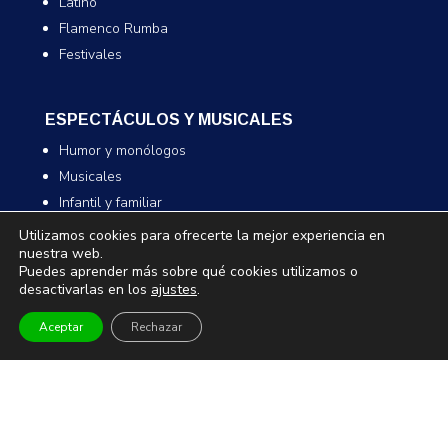
Latino
Flamenco Rumba
Festivales
ESPECTÁCULOS Y MUSICALES
Humor y monólogos
Musicales
Infantil y familiar
Magia
Utilizamos cookies para ofrecerte la mejor experiencia en
nuestra web.
Puedes aprender más sobre qué cookies utilizamos o
desactivarlas en los
ajustes
.
TEATRO Y DANZA
Teatro
Aceptar
Rechazar
Danza
Comedia
Infantil