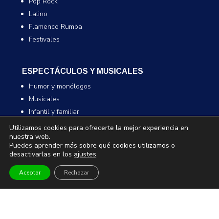
Pop Rock
Latino
Flamenco Rumba
Festivales
ESPECTÁCULOS Y MUSICALES
Humor y monólogos
Musicales
Infantil y familiar
Magia
Utilizamos cookies para ofrecerte la mejor experiencia en
nuestra web.
Puedes aprender más sobre qué cookies utilizamos o
desactivarlas en los
ajustes
.
TEATRO Y DANZA
Teatro
Aceptar
Rechazar
Danza
Comedia
Infantil