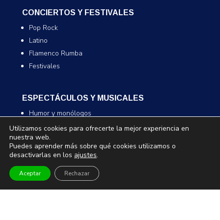
CONCIERTOS Y FESTIVALES
Pop Rock
Latino
Flamenco Rumba
Festivales
ESPECTÁCULOS Y MUSICALES
Humor y monólogos
Musicales
Utilizamos cookies para ofrecerte la mejor experiencia en
nuestra web.
Infantil y familiar
Puedes aprender más sobre qué cookies utilizamos o
Magia
desactivarlas en los
ajustes
.
Aceptar
Rechazar
TEATRO Y DANZA
Teatro
Danza