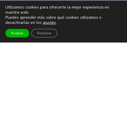
Infantil y familiar
Utilizamos cookies para ofrecerte la mejor experiencia en
nuestra web.
Magia
Puedes aprender más sobre qué cookies utilizamos o
desactivarlas en los
ajustes
.
TEATRO Y DANZA
Aceptar
Rechazar
Teatro
Danza
Comedia
Infantil
MUSEOS Y VISITAS GUIADAS
Museos
Visitas guiadas
DEPORTES
Fútbol