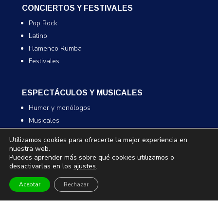
CONCIERTOS Y FESTIVALES
Pop Rock
Latino
Flamenco Rumba
Festivales
ESPECTÁCULOS Y MUSICALES
Humor y monólogos
Musicales
Infantil y familiar
Utilizamos cookies para ofrecerte la mejor experiencia en
Magia
nuestra web.
Puedes aprender más sobre qué cookies utilizamos o
desactivarlas en los
ajustes
.
TEATRO Y DANZA
Aceptar
Rechazar
Teatro
Danza
Comedia