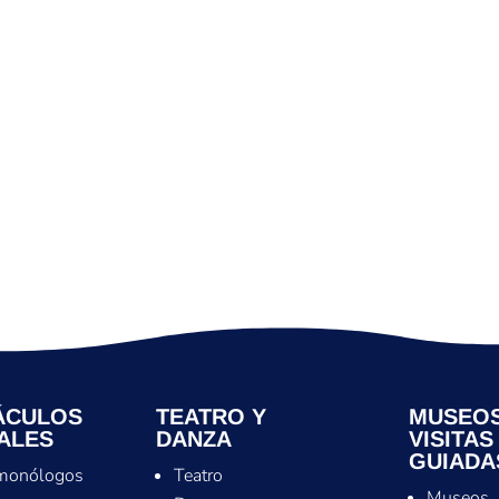
ÁCULOS
TEATRO Y
MUSEOS
ALES
DANZA
VISITAS
GUIADA
monólogos
Teatro
Museos