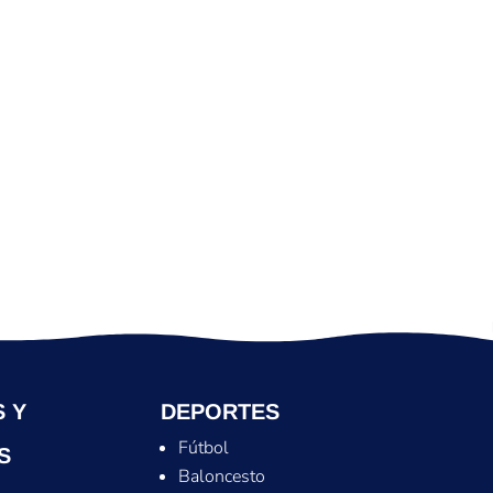
 Y
DEPORTES
Fútbol
S
Baloncesto